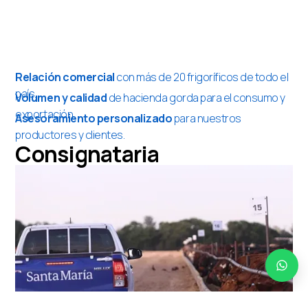
Relación comercial
con más de 20 frigoríficos de todo el
país.
Volumen y calidad
de hacienda gorda para el consumo y
exportación
Asesoramiento personalizado
para nuestros
productores y clientes.
Consignataria